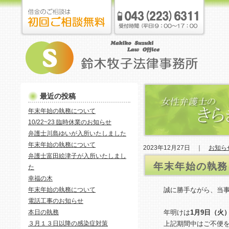
最近の投稿
年末年始の執務について
10/22~23 臨時休業のお知らせ
弁護士川島ゆいが入所いたしました
年末年始の執務について
2023年12月27日 ｜
お知ら
弁護士富田絵津子が入所いたしまし
年末年始の執務
た
幸福の木
年末年始の執務について
誠に勝手ながら、当
電話工事のお知らせ
本日の執務
年明けは
1月9日（火
３月１３日以降の感染症対策
上記期間中はご不便